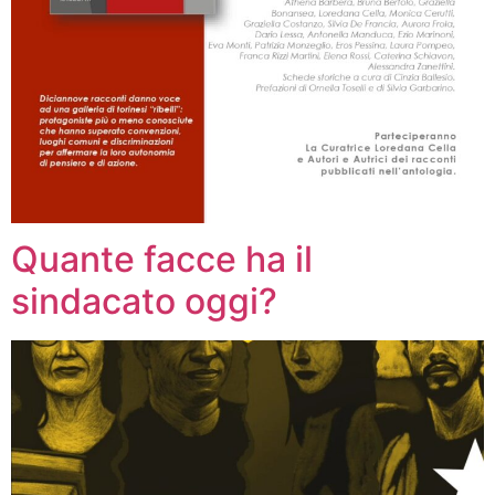
Quante facce ha il
sindacato oggi?