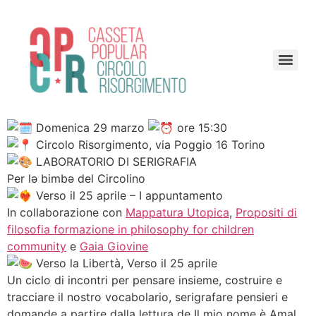
Domenica 29 marzo
ore 15:30
Circolo Risorgimento, via Poggio 16 Torino
LABORATORIO DI SERIGRAFIA
Per lə bimbə del Circolino
Verso il 25 aprile – I appuntamento
In collaborazione con
Mappatura Utopica
,
Propositi di
filosofia formazione in philosophy for children
community
e
Gaia Giovine
Verso la Libertà, Verso il 25 aprile
Un ciclo di incontri per pensare insieme, costruire e
tracciare il nostro vocabolario, serigrafare pensieri e
domande a partire dalla lettura de Il mio nome è Amal.