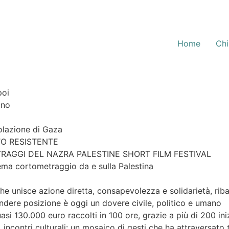
Home
Chi
poi
ino
olazione di Gaza
O RESISTENTE
RAGGI DEL NAZRA PALESTINE SHORT FILM FESTIVAL
inema cortometraggio da e sulla Palestina
e unisce azione diretta, consapevolezza e solidarietà, ribad
endere posizione è oggi un dovere civile, politico e umano
si 130.000 euro raccolti in 100 ore, grazie a più di 200 iniz
i, incontri culturali: un mosaico di gesti che ha attraversato 